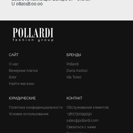
U 08201B.00.00
САЙТ
БРЕНДЫ
О нас
Pollardi
Вечерние платья
Daria Karlozi
Блог
Ida Torez
Найти магазин
ЮРИДИЧЕСКИЕ
КОНТАКТ
Политика конфиденциальности
Обслуживание клиентов:
Условия использования
+380730099290
sales@pollardi.com
Связаться с нами