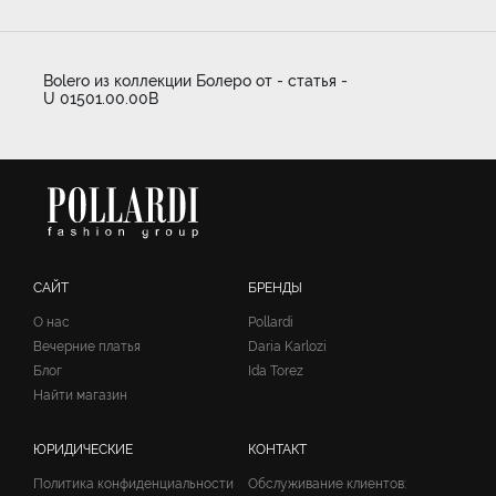
Bolero из коллекции Болеро от - статья -
U 01501.00.00B
САЙТ
БРЕНДЫ
О нас
Pollardi
Вечерние платья
Daria Karlozi
Блог
Ida Torez
Найти магазин
ЮРИДИЧЕСКИЕ
КОНТАКТ
Политика конфиденциальности
Обслуживание клиентов: