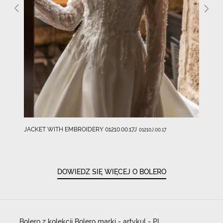
JACKET WITH EMBROIDERY 01210.00.17J
01210J.00.17
DOWIEDZ SIĘ WIĘCEJ O BOLERO
Bolero z kolekcji Bolero marki - artykul - PL