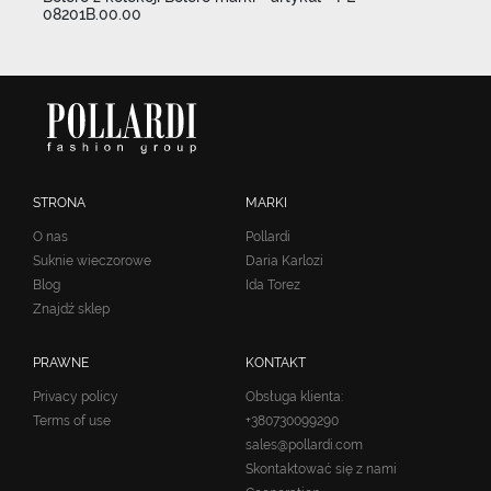
08201B.00.00
STRONA
MARKI
O nas
Pollardi
Suknie wieczorowe
Daria Karlozi
Blog
Ida Torez
Znajdź sklep
PRAWNE
KONTAKT
Privacy policy
Obsługa klienta:
Terms of use
+380730099290
sales@pollardi.com
Skontaktować się z nami