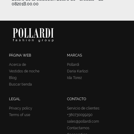
08201B.00.00
PÁGINA WEB
MARCAS
Acerca de
Pollardi
Vestidos de noche
Daria Karlozi
Blog
Ida Torez
Buscar tienda
LEGAL
CONTACTO
Privacy policy
Servicio de clientes:
Terms of use
+380730099290
sales@pollardi.com
Contactarnos