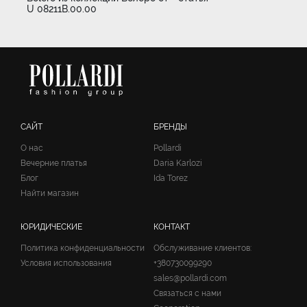
U 08211B.00.00
САЙТ
БРЕНДЫ
О нас
Pollardi
Вечерние платья
Daria Karlozi
Блог
Ida Torez
Найти магазин
ЮРИДИЧЕСКИЕ
КОНТАКТ
Политика конфиденциальности
Обслуживание клиентов:
Условия использования
+380730099290
sales@pollardi.com
Связаться с нами