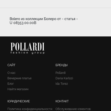
Bolero из коллекции Болеро от - статья -
U 08353.00.00B
САЙТ
БРЕНДЫ
О нас
Pollardi
Вечерние платья
Daria Karlozi
Блог
Ida Torez
Найти магазин
ЮРИДИЧЕСКИЕ
КОНТАКТ
Политика конфиденциальности
Обслуживание клиентов: