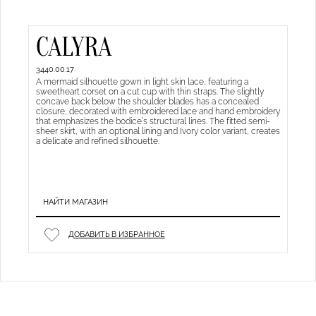
CALYRA
3440.00.17
A mermaid silhouette gown in light skin lace, featuring a
sweetheart corset on a cut cup with thin straps. The slightly
concave back below the shoulder blades has a concealed
closure, decorated with embroidered lace and hand embroidery
that emphasizes the bodice’s structural lines. The fitted semi-
sheer skirt, with an optional lining and Ivory color variant, creates
a delicate and refined silhouette.
НАЙТИ МАГАЗИН
ДОБАВИТЬ В ИЗБРАННОЕ