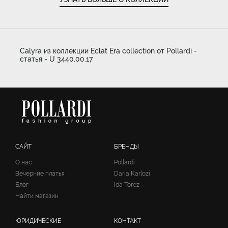
Calyra из коллекции Eclat Era collection от Pollardi -
статья - U 3440.00.17
САЙТ
БРЕНДЫ
О нас
Pollardi
Вечерние платья
Daria Karlozi
Блог
Ida Torez
Найти магазин
ЮРИДИЧЕСКИЕ
КОНТАКТ