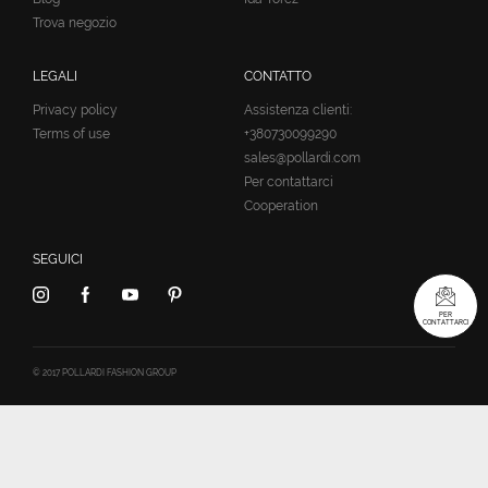
Trova negozio
LEGALI
CONTATTO
Privacy policy
Assistenza clienti:
Terms of use
+380730099290
sales@pollardi.com
Per contattarci
Cooperation
SEGUICI
PER
CONTATTARCI
© 2017 POLLARDI FASHION GROUP