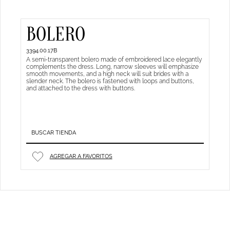
BOLERO
3394.00.17B
A semi-transparent bolero made of embroidered lace elegantly
complements the dress. Long, narrow sleeves will emphasize
smooth movements, and a high neck will suit brides with a
slender neck. The bolero is fastened with loops and buttons,
and attached to the dress with buttons.
BUSCAR TIENDA
AGREGAR A FAVORITOS