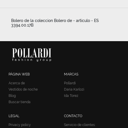
Bolero de la coleccion Bolero de - articulo - ES
3394.00.17B
PÁGINA WEB
MARCAS
Acerca de
Pollardi
Vestidos de noche
Daria Karlozi
Blog
Ida Torez
Buscar tienda
LEGAL
CONTACTO
Privacy policy
Servicio de clientes: