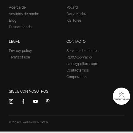
Acerca de
Pollardi
Vestidos de noche
Daria Karlozi
Blog
Ida Torez
Buscar tienda
LEGAL
CONTACTO
Privacy policy
Servicio de clientes:
Terms of use
+380730099290
sales@pollardi.com
Contactarnos
Cooperation
SIGUE CON NOSOTROS
CONTACTARNOS
© 2017 POLLARDI FASHION GROUP