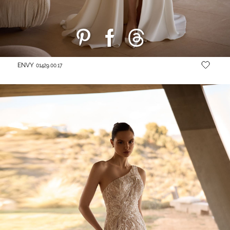
ENVY
01429.00.17