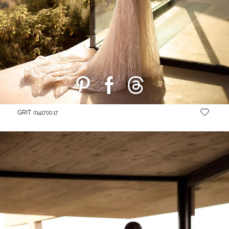
GRIT
01417.00.17