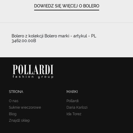
DOWIEDZ SIĘ WIĘCEJ O BOLERO
Bolero z kolekcji Bolero marki - artykul - PL
3462.00.00B
STRONA
MARKI
O nas
Pollardi
Suknie wieczorowe
Daria Karlozi
Blog
Ida Torez
Znajdź sklep