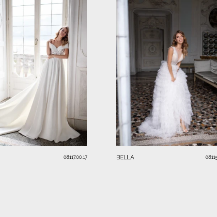
BELLA
08117.00.17
08115