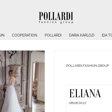
IN
COOPERATION
POLLARDI
DARIA KARLOZI
IDA T
POLLARDI FASHION GROUP
ELIANA
08116.00.17