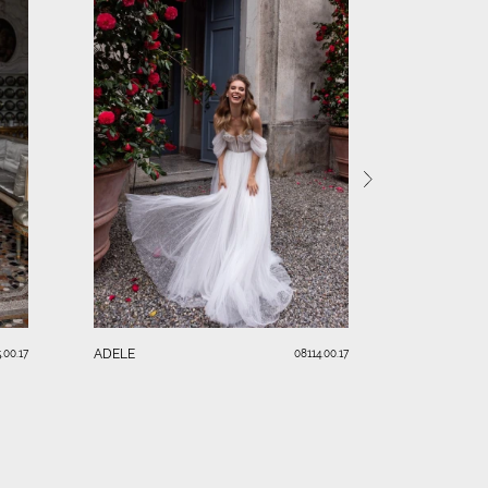
DARIA
ADELE
.00.17
08114.00.17