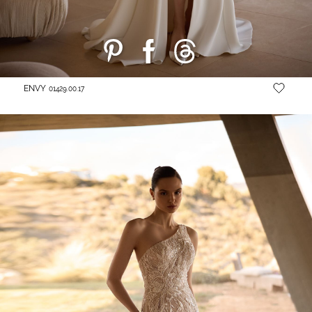
ENVY
01429.00.17