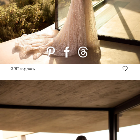
GRIT
01417.00.17