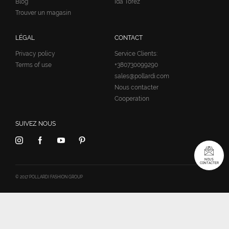
Blog
Ida Torez
Trouver un magasin
LÉGAL
CONTACT
Privacy policy
Service Clients:
Terms of use
+380730099290
sales@pollardi.com
Nous contacter
Cooperation
SUIVEZ NOUS
NOUS
CONTACTER
© 2017 POLLARDI FASHION GROUP