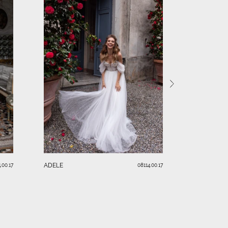
DARIA
ADELE
.00.17
08114.00.17