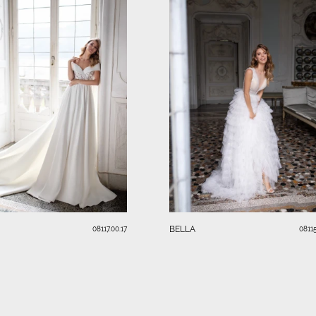
BELLA
08117.00.17
08115