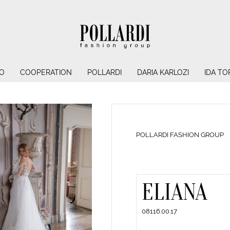
O
COOPERATION
POLLARDI
DARIA KARLOZI
IDA TO
POLLARDI FASHION GROUP
ELIANA
08116.00.17