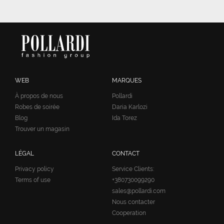
WEB
MARQUES
À propos de nous
Pollardi
Robes de soirée
Daria Karlozi
Blog
Ida Torez
Trouver un magasin
LÉGAL
CONTACT
Privacy policy
Service Clients:
Terms of use
+380730099290
sales@pollardi.com
Nous contacter
Cooperation