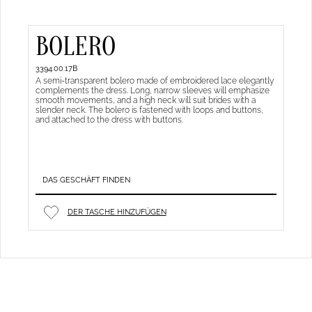
BOLERO
3394.00.17B
A semi-transparent bolero made of embroidered lace elegantly
complements the dress. Long, narrow sleeves will emphasize
smooth movements, and a high neck will suit brides with a
slender neck. The bolero is fastened with loops and buttons,
and attached to the dress with buttons.
DAS GESCHÄFT FINDEN
DER TASCHE HINZUFÜGEN