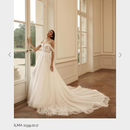
ILMA
01339.00.17