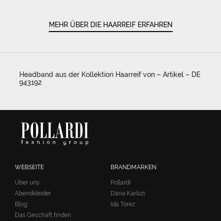
MEHR ÜBER DIE HAARREIF ERFAHREN
Headband aus der Kollektion Haarreif von – Artikel – DE
943192
WEBSEITE
BRANDMARKEN
Über uns
Pollardi
Abendkleider
Daria Karlozi
Blog
Ida Torez
Das Geschäft finden