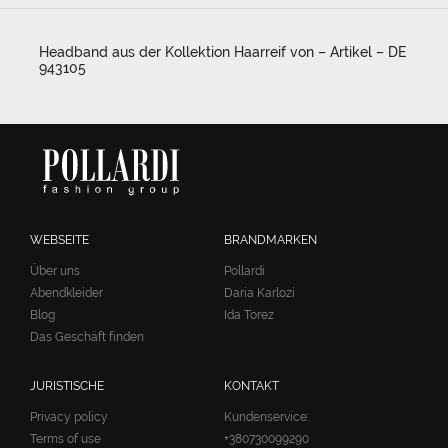
Headband aus der Kollektion Haarreif von – Artikel – DE
943105
WEBSEITE
BRANDMARKEN
Über uns
Pollardi
Abendkleider
Daria Karlozi
Blog
Ida Torez
Das Geschäft finden
JURISTISCHE
KONTAKT
Privacy policy
Kundenservice:
Terms of use
+380730099290