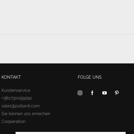
KONTAKT
FOLGE UNS
Kundenservice:
+380730099290
sales@pollardi.com
Sie können uns erreichen
Cooperation