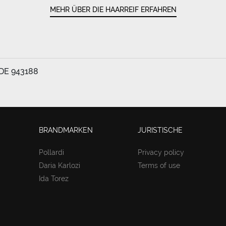
MEHR ÜBER DIE HAARREIF ERFAHREN
 DE 943188
BRANDMARKEN
JURISTISCHE
Pollardi
Privacy policy
Daria Karlozi
Terms of use
Ida Torez