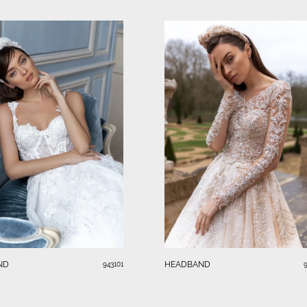
ND
HEADBAND
943101