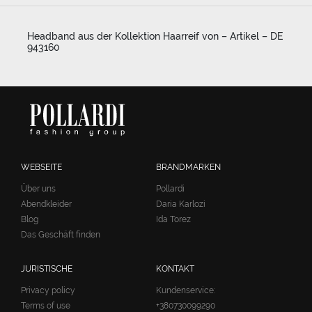
Headband aus der Kollektion Haarreif von – Artikel – DE
943160
WEBSEITE
BRANDMARKEN
Über uns
Pollardi
Abendkleider
Daria Karlozi
Blog
Ida Torez
Das Geschäft finden
JURISTISCHE
KONTAKT
Privacy policy
Kundenservice:
Terms of use
+380730099290