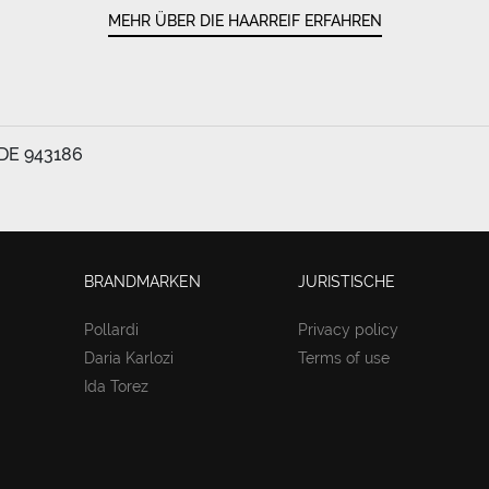
MEHR ÜBER DIE HAARREIF ERFAHREN
 DE 943186
BRANDMARKEN
JURISTISCHE
Pollardi
Privacy policy
Daria Karlozi
Terms of use
Ida Torez