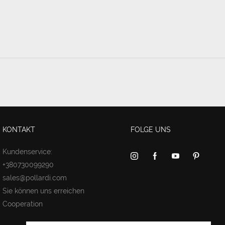
KONTAKT
FOLGE UNS
Kundenservice:
+380730099290
sales@pollardi.com
Sie können uns erreichen
Cooperation