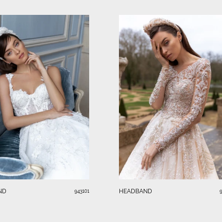
ND
HEADBAND
943101