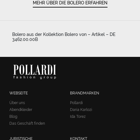
MEHR ÜBER DIE BOLERO ERFAHREN
Bolero aus der Kollektion Bolero von – Artikel – DE
3462.00.00B
WEBSEITE
BRANDMARKEN
Über uns
Pollardi
Abendkleider
Daria Karlozi
Blog
Ida Torez
Das Geschäft finden
JURISTISCHE
KONTAKT