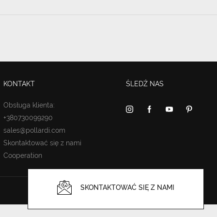
KONTAKT
ŚLEDŹ NAS
Obsługa klienta:
+380730099290
sales@pollardi.com
Skontaktować się z nami
Cooperation
SKONTAKTOWAĆ SIĘ Z NAMI