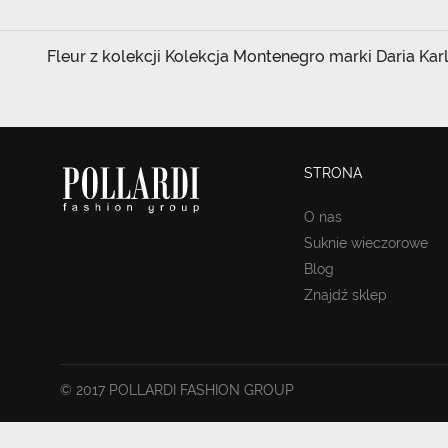
Fleur z kolekcji Kolekcja Montenegro marki Daria Karl
STRONA
O nas
Suknie wieczorowe
Blog
Znajdź sklep
© 2017 POLLARDI FASHION GROUP