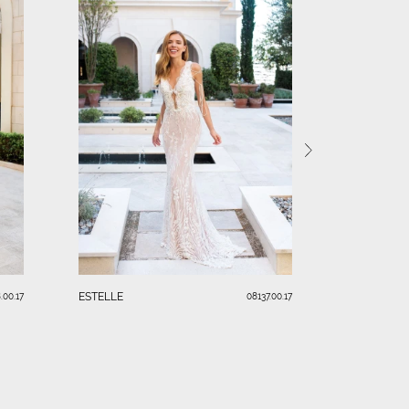
LAURA
ESTELLE
.00.17
08137.00.17