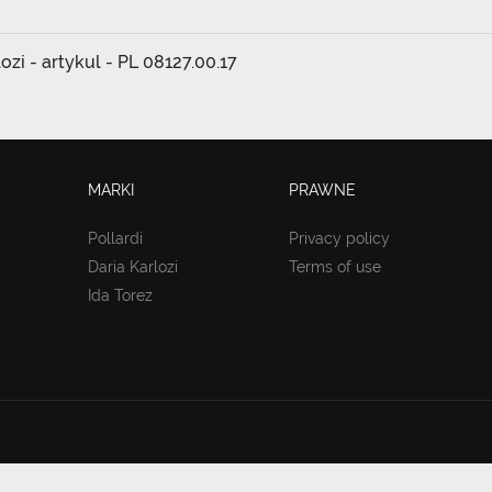
ozi - artykul - PL 08127.00.17
MARKI
PRAWNE
Pollardi
Privacy policy
Daria Karlozi
Terms of use
Ida Torez