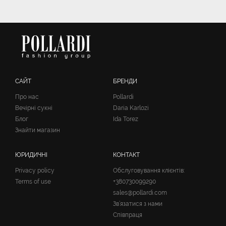
САЙТ
БРЕНДИ
Про нас
Pollardi
Вечірні сукні
Daria Karlozi
Блог
Ida Torez
Знайти магазин
ЮРИДИЧНІ
КОНТАКТ
Privacy policy
Обслуговування клієнтів:
Terms of use
+380730099290
sales@pollardi.com
Зв’язатися з нами
Співпраця