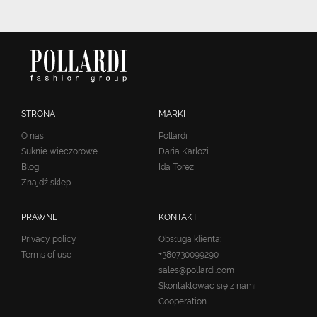
STRONA
MARKI
O nas
Pollardi
Suknie wieczorowe
Daria Karlozi
Blog
Ida Torez
Znajdź sklep
PRAWNE
KONTAKT
Privacy policy
Obsługa klienta:
Terms of use
+380730099290
sales@pollardi.com
Skontaktować się z nami
Cooperation