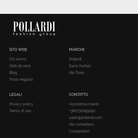
SITO WEB
MARCHE
Chi siamo
Pollardi
Abiti da sera
Daria Karlozi
Blog
Ida Torez
Trova negozio
LEGALI
CONTATTO
Privacy policy
Assistenza clienti:
Terms of use
+380730099290
sales@pollardi.com
Per contattarci
Cooperation