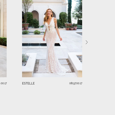
LAURA
ESTELLE
.00.17
08137.00.17