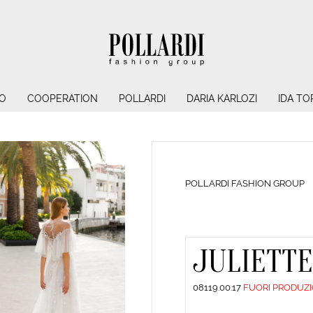
O
COOPERATION
POLLARDI
DARIA KARLOZI
IDA TO
POLLARDI FASHION GROUP
JULIETT
08119.00.17
FUORI PRODUZ