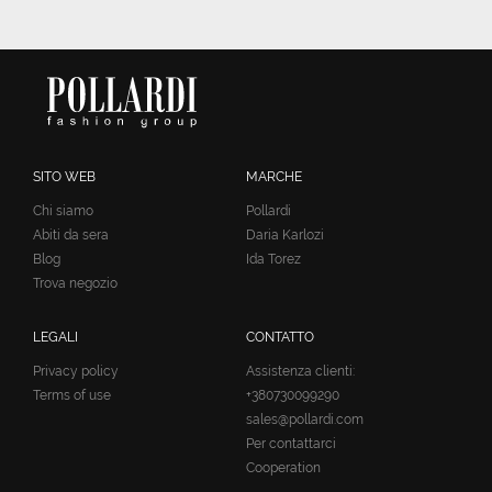
SITO WEB
MARCHE
Chi siamo
Pollardi
Abiti da sera
Daria Karlozi
Blog
Ida Torez
Trova negozio
LEGALI
CONTATTO
Privacy policy
Assistenza clienti:
Terms of use
+380730099290
sales@pollardi.com
Per contattarci
Cooperation