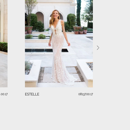
LAURA
ESTELLE
.00.17
08137.00.17