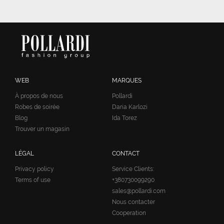
WEB
MARQUES
À propos de nous
Pollardi
Robes de soirée
Daria Karlozi
Blog
Ida Torez
Trouver un magasin
LÉGAL
CONTACT
Privacy policy
Service Clients:
Terms of use
+380730099290
sales@pollardi.com
Nous contacter
Cooperation