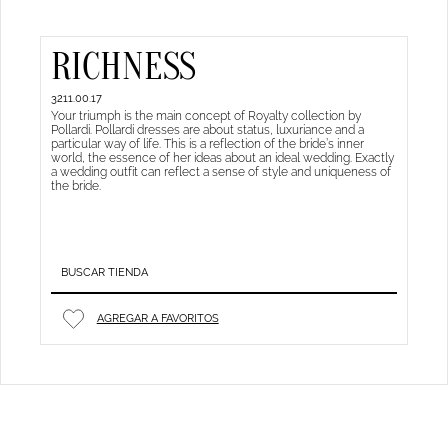
RICHNESS
3211.00.17
Your triumph is the main concept of Royalty collection by
Pollardi. Pollardi dresses are about status, luxuriance and a
particular way of life. This is a reflection of the bride’s inner
world, the essence of her ideas about an ideal wedding. Exactly
a wedding outfit can reflect a sense of style and uniqueness of
the bride.
BUSCAR TIENDA
AGREGAR A FAVORITOS