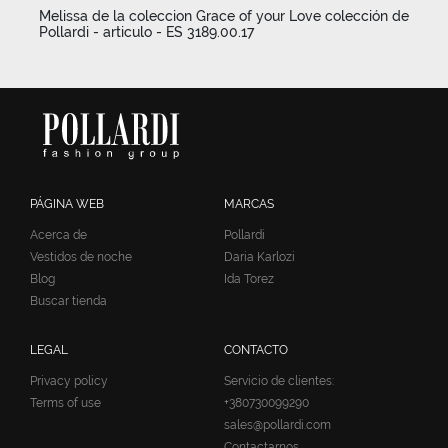
Melissa de la coleccion Grace of your Love colección de
Pollardi - articulo - ES 3189.00.17
PÁGINA WEB
MARCAS
Acerca de
Pollardi
Vestidos de noche
Daria Karlozi
Blog
Ida Torez
Buscar tienda
LEGAL
CONTACTO
Privacy policy
Servicio de clientes:
Terms of use
+380730099290
sales@pollardi.com
Contactarnos