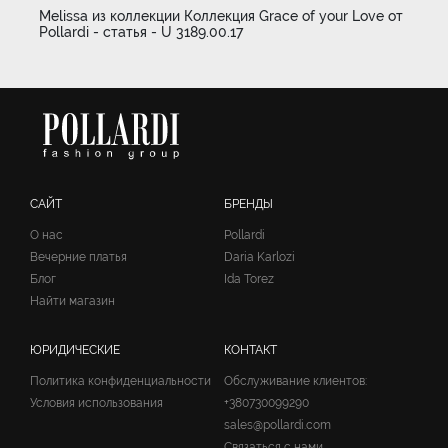
Melissa из коллекции Коллекция Grace of your Love от
Pollardi - статья - U 3189.00.17
САЙТ
БРЕНДЫ
О нас
Pollardi
Вечерние платья
Daria Karlozi
Блог
Ida Torez
Найти магазин
ЮРИДИЧЕСКИЕ
КОНТАКТ
Политика конфиденциальности
Обслуживание клиентов:
Условия использования
+380730099290
sales@pollardi.com
Связаться с нами