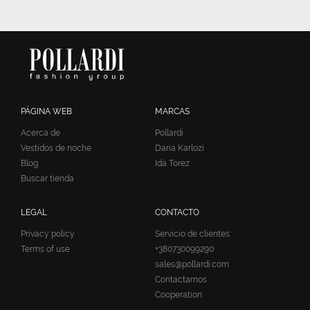
PÁGINA WEB
MARCAS
Acerca de
Pollardi
Vestidos de noche
Daria Karlozi
Blog
Ida Torez
Buscar tienda
LEGAL
CONTACTO
Privacy policy
Servicio de clientes:
Terms of use
+380730099290
sales@pollardi.com
Contactarnos
Cooperation