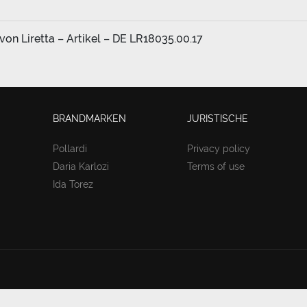
von Liretta – Artikel – DE LR18035.00.17
BRANDMARKEN
JURISTISCHE
Pollardi
Privacy policy
Daria Karlozi
Terms of use
Ida Torez