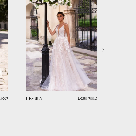
MOCCA
LIBERICA
.00.17
LR18037.00.17