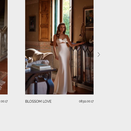
PARADISEA
BLOSSOM LOVE
.00.17
08311.00.17