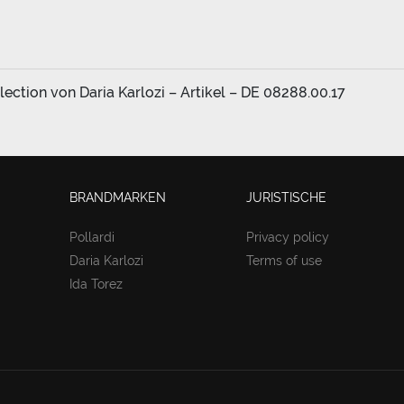
ection von Daria Karlozi – Artikel – DE 08288.00.17
BRANDMARKEN
JURISTISCHE
Pollardi
Privacy policy
Daria Karlozi
Terms of use
Ida Torez