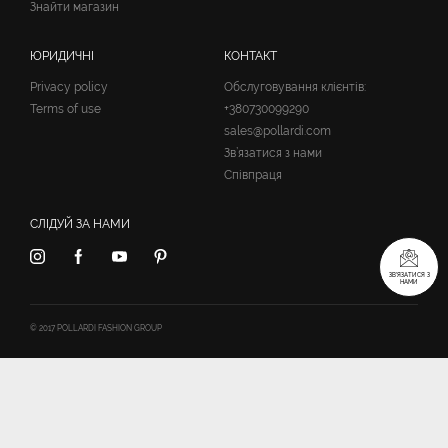
Знайти магазин
ЮРИДИЧНІ
КОНТАКТ
Privacy policy
Обслуговування клієнтів:
Terms of use
+380730099290
sales@pollardi.com
Зв’язатися з нами
Співпраця
СЛІДУЙ ЗА НАМИ
ЗВ’ЯЗАТИСЯ З
НАМИ
© 2017 POLLARDI FASHION GROUP