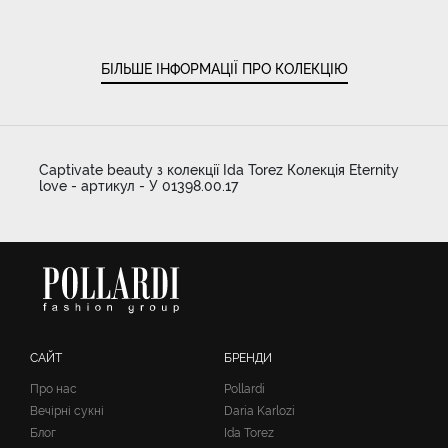
БІЛЬШЕ ІНФОРМАЦІЇ ПРО КОЛЕКЦІЮ
Captivate beauty з колекції Ida Torez Колекція Eternity
love - артикул - У 01398.00.17
САЙТ
БРЕНДИ
Про нас
Pollardi
Вечірні сукні
Daria Karlozi
Блог
Ida Torez