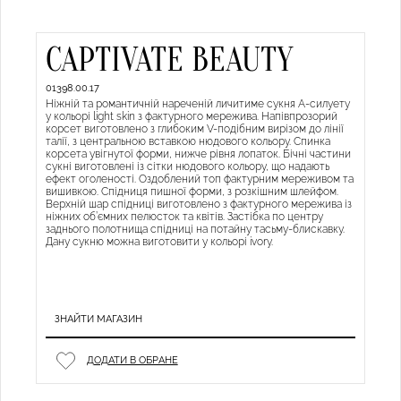
CAPTIVATE BEAUTY
01398.00.17
Ніжній та романтичній нареченій личитиме сукня А-силуету
у кольорі light skin з фактурного мережива. Напівпрозорий
корсет виготовлено з глибоким V-подібним вирізом до лінії
талії, з центральною вставкою нюдового кольору. Спинка
корсета увігнутої форми, нижче рівня лопаток. Бічні частини
сукні виготовлені із сітки нюдового кольору, що надають
ефект оголеності. Оздоблений топ фактурним мереживом та
вишивкою. Спідниця пишної форми, з розкішним шлейфом.
Верхній шар спідниці виготовлено з фактурного мережива із
ніжних об’ємних пелюсток та квітів. Застібка по центру
заднього полотнища спідниці на потайну тасьму-блискавку.
Дану сукню можна виготовити у кольорі ivory.
ЗНАЙТИ МАГАЗИН
ДОДАТИ В ОБРАНЕ