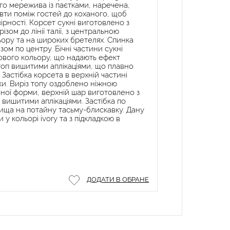
го мережива із паєтками, наречена,
ивти поміж гостей до коханого, щоб
ірності. Корсет сукні виготовлено з
зом до лінії талії, з центральною
ору та на широких бретелях. Спинка
зом по центру. Бічні частини сукні
дового кольору, що надають ефект
топ вишитими аплікаціями, що плавно
 Застібка корсета в верхній частині
ики. Виріз топу оздоблено ніжною
ної форми, верхній шар виготовлено з
вишитими аплікаціями. Застібка по
ища на потайну тасьму-блискавку. Дану
у кольорі ivory та з підкладкою в
ДОДАТИ В ОБРАНЕ