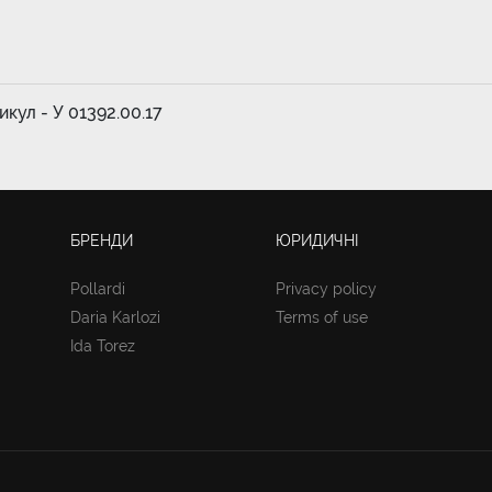
тикул - У 01392.00.17
БРЕНДИ
ЮРИДИЧНІ
Pollardi
Privacy policy
Daria Karlozi
Terms of use
Ida Torez