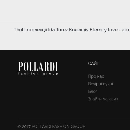
Thrill з колекції Ida Torez Колекція Eternity love - ар
САЙТ
Про нас
Вечірні сукні
Блог
Знайти магазин
© 2017 POLLARDI FASHION GROUP