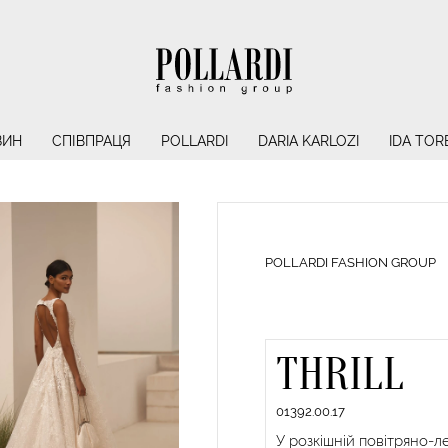
ЗИН
СПІВПРАЦЯ
POLLARDI
DARIA KARLOZI
IDA TOR
POLLARDI FASHION GROUP
THRILL
01392.00.17
У розкішній повітряно-лег