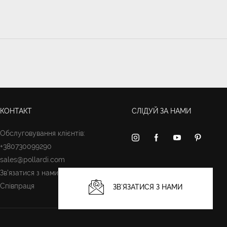
КОНТАКТ
СЛІДУЙ ЗА НАМИ
Обслуговування клієнтів:
+380730099290
sales@pollardi.com
Зв’язатися з нами
Співпраця
ЗВ’ЯЗАТИСЯ З НАМИ