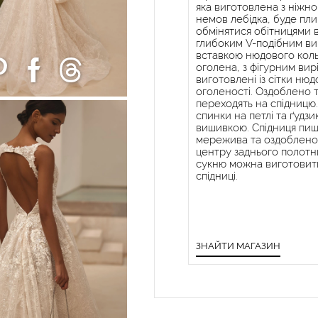
яка виготовлена з ніжно
немов лебідка, буде пл
обмінятися обітницями в
глибоким V-подібним вирі
вставкою нюдового коль
оголена, з фігурним вирі
виготовлені із сітки ню
оголеності. Оздоблено 
переходять на спідницю.
спинки на петлі та ґудз
вишивкою. Спідниця пиш
мережива та оздоблено 
центру заднього полотн
сукню можна виготовити 
спідниці.
ЗНАЙТИ МАГАЗИН