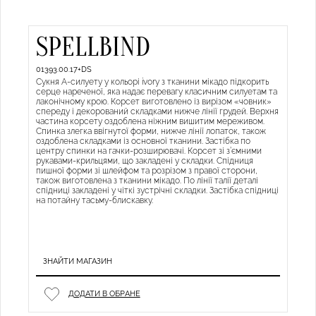
SPELLBIND
01393.00.17+DS
Сукня А-силуету у кольорі ivory з тканини мікадо підкорить
серце нареченої, яка надає перевагу класичним силуетам та
лаконічному крою. Корсет виготовлено із вирізом «човник»
спереду і декорований складками нижче лінії грудей. Верхня
частина корсету оздоблена ніжним вишитим мереживом.
Спинка злегка ввігнутої форми, нижче лінії лопаток, також
оздоблена складками із основної тканини. Застібка по
центру спинки на гачки-розширювачі. Корсет зі з’ємними
рукавами-крильцями, що закладені у складки. Спідниця
пишної форми зі шлейфом та розрізом з правої сторони,
також виготовлена з тканини мікадо. По лінії талії деталі
спідниці закладені у чіткі зустрічні складки. Застібка спідниці
на потайну тасьму-блискавку.
ЗНАЙТИ МАГАЗИН
ДОДАТИ В ОБРАНЕ