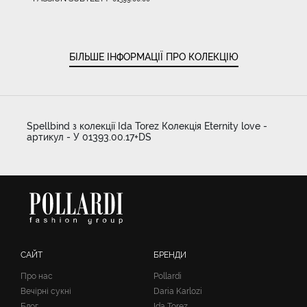
БІЛЬШЕ ІНФОРМАЦІЇ ПРО КОЛЕКЦІЮ
Spellbind з колекції Ida Torez Колекція Eternity love -
артикул - У 01393.00.17+DS
САЙТ
БРЕНДИ
Про нас
Pollardi
Вечірні сукні
Daria Karlozi
Блог
Ida Torez