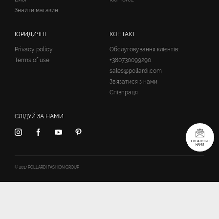
Знайти магазин
ЮРИДИЧНІ
КОНТАКТ
Privacy policy
Обслуговування клієнтів:
Terms of use
+380730099290
sales@pollardi.com
Зв’язатися з нами
Співпраця
СЛІДУЙ ЗА НАМИ
ЗВ’ЯЗАТИСЯ З
НАМИ
© 2017 POLLARDI FASHION GROUP