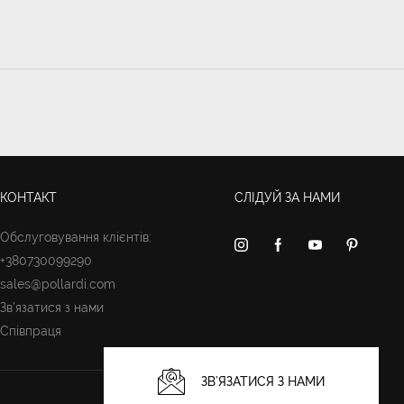
КОНТАКТ
СЛІДУЙ ЗА НАМИ
Обслуговування клієнтів:
+380730099290
sales@pollardi.com
Зв’язатися з нами
Співпраця
ЗВ’ЯЗАТИСЯ З НАМИ