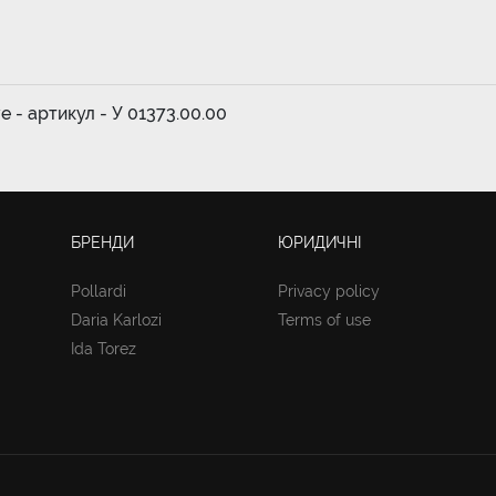
ve - артикул - У 01373.00.00
БРЕНДИ
ЮРИДИЧНІ
Pollardi
Privacy policy
Daria Karlozi
Terms of use
Ida Torez