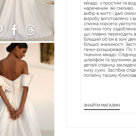
мікадо, з простим та в
нареченим, які сміливо,
вибір в житті і далі см
виробу виготовлено з ви
спинка корсета увігнуто
частина топу оздоблена
що плавно переходить в 
більший об’єм в зоні де
більшої значимості. Зас
гачки-розширювачі. По т
тканини мікадо. Спідни
шлейфом та зручними де
деталі спідниці закладе
низу сукні. Застібка сп
потайну тасьму-блискав
ЗНАЙТИ МАГАЗИН