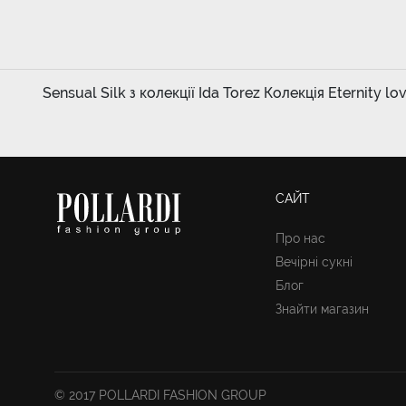
Sensual Silk з колекції Ida Torez Колекція Eternity lo
САЙТ
Про нас
Вечірні сукні
Блог
Знайти магазин
© 2017 POLLARDI FASHION GROUP