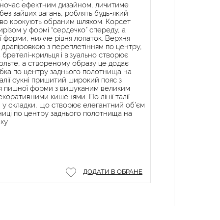
одночас ефектним дизайном, личитиме
 без зайвих вагань, роблять будь-який
іливо крокують обраним шляхом. Корсет
різом у формі “сердечко” спереду, а
ї форми, нижче рівня лопаток. Верхня
 драпіровкою з переплетінням по центру,
бретелі-крильця і візуально створює
кольте, а створеному образу це додає
тібка по центру заднього полотнища на
алії сукні пришитий широкий пояс з
ця пишної форми з вишуканим великим
коративними кишенями. По лінії талії
ні у складки, що створює елегантний об’єм
ідниці по центру заднього полотнища на
ку.
ДОДАТИ В ОБРАНЕ