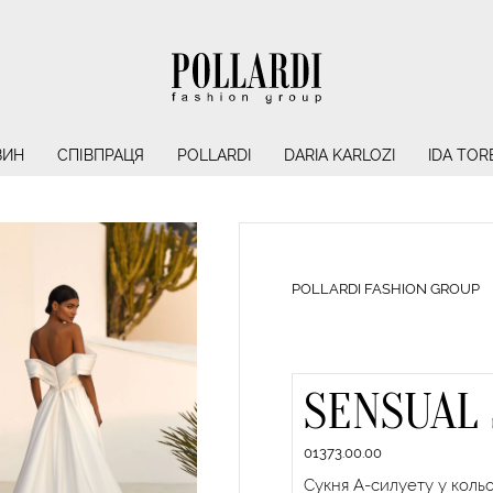
ЗИН
СПІВПРАЦЯ
POLLARDI
DARIA KARLOZI
IDA TOR
POLLARDI FASHION GROUP
SENSUAL 
01373.00.00
Сукня А-силуету у кольо