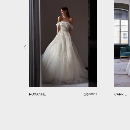
ROXANNE
CARRIE
3197.00.17