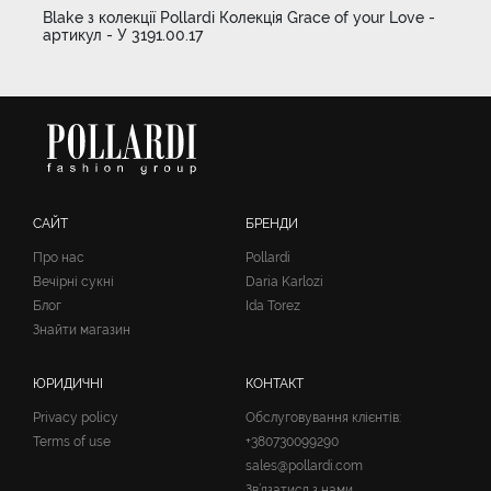
Blake з колекції Pollardi Колекція Grace of your Love -
артикул - У 3191.00.17
САЙТ
БРЕНДИ
Про нас
Pollardi
Вечірні сукні
Daria Karlozi
Блог
Ida Torez
Знайти магазин
ЮРИДИЧНІ
КОНТАКТ
Privacy policy
Обслуговування клієнтів:
Terms of use
+380730099290
sales@pollardi.com
Зв’язатися з нами