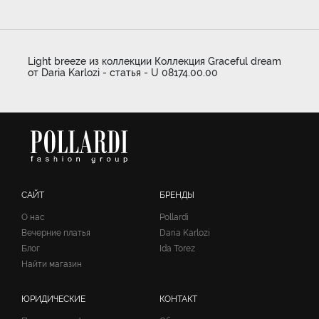
Light breeze из коллекции Коллекция Graceful dream
от Daria Karlozi - статья - U 08174.00.00
САЙТ
БРЕНДЫ
О нас
Pollardi
Вечерние платья
Daria Karlozi
Блог
Ida Torez
Найти магазин
ЮРИДИЧЕСКИЕ
КОНТАКТ