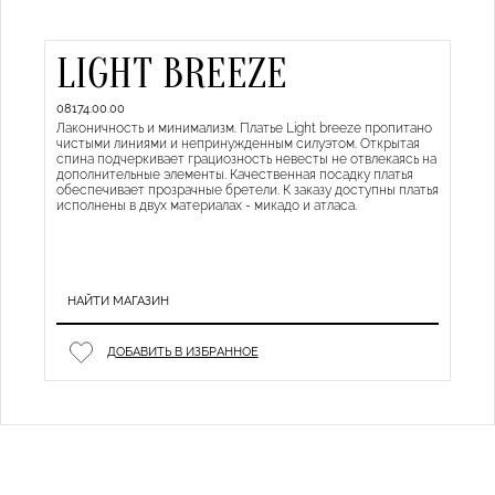
LIGHT BREEZE
08174.00.00
Лаконичность и минимализм. Платье Light breeze пропитано
чистыми линиями и непринужденным силуэтом. Открытая
спина подчеркивает грациозность невесты не отвлекаясь на
дополнительные элементы. Качественная посадку платья
обеспечивает прозрачные бретели. К заказу доступны платья
исполнены в двух материалах - микадо и атласа.
НАЙТИ МАГАЗИН
ДОБАВИТЬ В ИЗБРАННОЕ