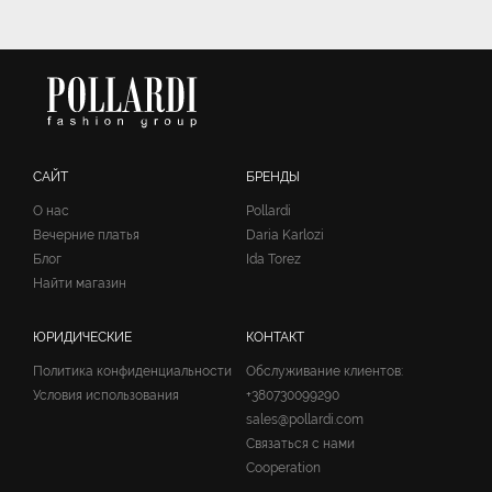
САЙТ
БРЕНДЫ
О нас
Pollardi
Вечерние платья
Daria Karlozi
Блог
Ida Torez
Найти магазин
ЮРИДИЧЕСКИЕ
КОНТАКТ
Политика конфиденциальности
Обслуживание клиентов:
Условия использования
+380730099290
sales@pollardi.com
Связаться с нами
Cooperation