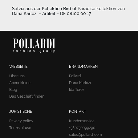
Salvia aus der Kollektion Bird of Paradise kollektion von
Daria Karlozi – Artikel – DE 08100.00.17
WEBSEITE
BRANDMARKEN
Über uns
Pollardi
Abendkleider
Daria Karlozi
Blog
Ida Torez
Das Geschäft finden
JURISTISCHE
KONTAKT
Privacy policy
Kundenservice:
Terms of use
+380730099290
sales@pollardi.com