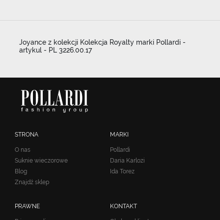
Joyance z kolekcji Kolekcja Royalty marki Pollardi -
artykul - PL 3226.00.17
STRONA
MARKI
O nas
Pollardi
Suknie wieczorowe
Daria Karlozi
Blog
Ida Torez
Znajdź sklep
PRAWNE
KONTAKT