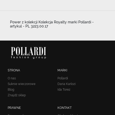
Power z kolekcji Kolekcja Royalty marki Pollardi -
artykul - PL 3223.00.17
STRONA
MARKI
O nas
Pollardi
Suknie wieczorowe
Daria Karlozi
Blog
Ida Torez
Znajdź sklep
PRAWNE
KONTAKT