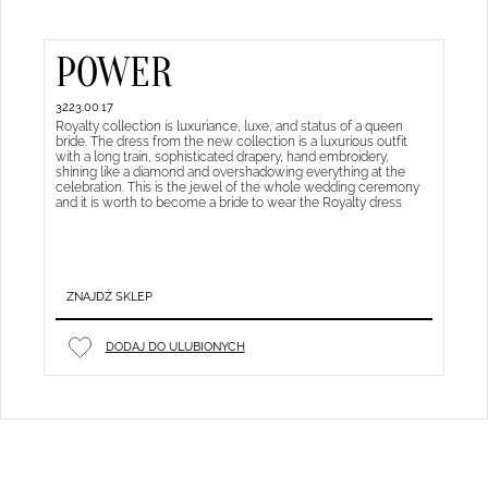
POWER
3223.00.17
Royalty collection is luxuriance, luxe, and status of a queen
bride. The dress from the new collection is a luxurious outfit
with a long train, sophisticated drapery, hand embroidery,
shining like a diamond and overshadowing everything at the
celebration. This is the jewel of the whole wedding ceremony
and it is worth to become a bride to wear the Royalty dress
ZNAJDŹ SKLEP
DODAJ DO ULUBIONYCH